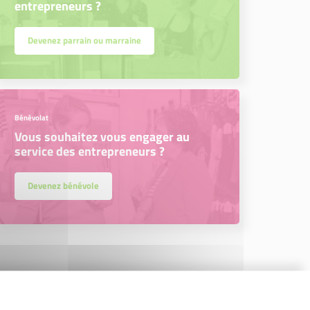
entrepreneurs ?
Devenez parrain ou marraine
Bénévolat
Vous souhaitez vous engager au
service des entrepreneurs ?
Devenez bénévole