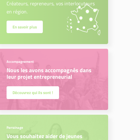
Créateurs, repreneurs, vos interlocuteurs
en région.
En savoir plus
Accompagnement
Nous les avons accompagnés dans
leur projet entrepreneurial
Découvrez qui ils sont !
Parrainage
Vous souhaitez aider de jeunes