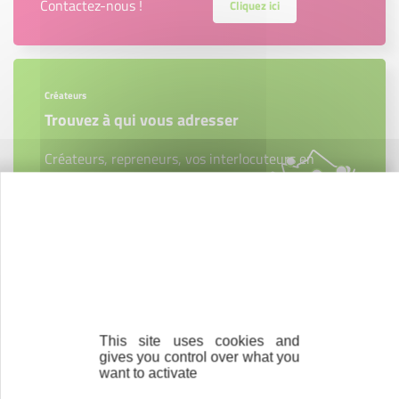
Contactez-nous !
Cliquez ici
Créateurs
Trouvez à qui vous adresser
Créateurs, repreneurs, vos interlocuteurs en
région.
En savoir plus
Accompagnement
This site uses cookies and
Nous les avons accompagnés dans leur
gives you control over what you
projet entrepreneurial
want to activate