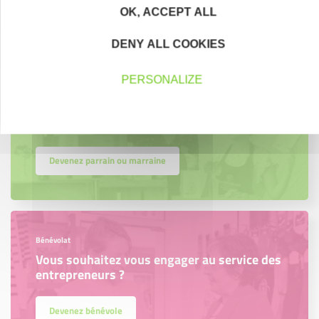
Découvrez qui ils sont !
OK, ACCEPT ALL
DENY ALL COOKIES
PERSONALIZE
Parrainage
Vous souhaitez aider de jeunes
entrepreneurs ?
Devenez parrain ou marraine
Bénévolat
Vous souhaitez vous engager au service des
entrepreneurs ?
Devenez bénévole