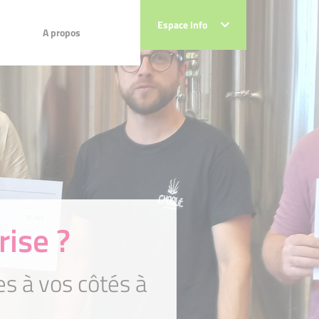
Espace Info
Espace Info
A propos
A propos
rise ?
 à vos côtés à