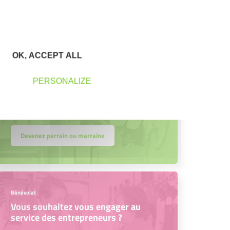
leur projet entrepreneurial
Découvrez qui ils sont !
OK, ACCEPT ALL
PERSONALIZE
Parrainage
Vous souhaitez aider de jeunes
entrepreneurs ?
Devenez parrain ou marraine
Bénévolat
Vous souhaitez vous engager au
service des entrepreneurs ?