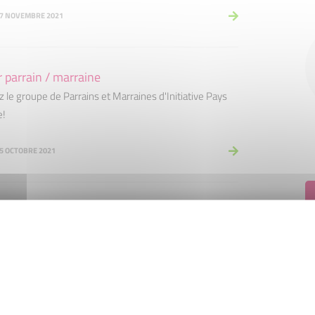
 17 NOVEMBRE 2021
 parrain / marraine
 le groupe de Parrains et Marraines d'Initiative Pays
e!
25 OCTOBRE 2021
os
on locale qui aide à la création et la reprise
ises.
25 OCTOBRE 2021