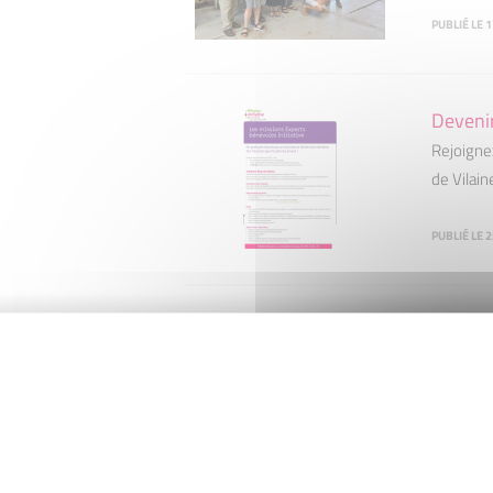
PUBLIÉ LE
Devenir
Rejoignez
de Vilain
PUBLIÉ LE 
A prop
Associati
d'entrepr
PUBLIÉ LE 