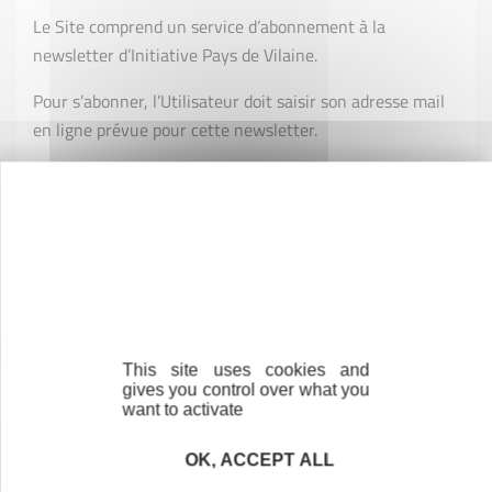
Le Site comprend un service d’abonnement à la
newsletter d’Initiative Pays de Vilaine.
Pour s’abonner, l’Utilisateur doit saisir son adresse mail
en ligne prévue pour cette newsletter.
Cet abonnement peut être résilié sans aucune formalité
spécifique et à tout moment, par le dernier lien de
désabonnement reçu par l’Utilisateur dans les courriels
d’envoi de la newsletter ou sur la page Internet
concernée.
6.2 Formulaires
Le Site contient des formulaires que l’Utilisateur est libre
This site uses cookies and
gives you control over what you
de compléter selon les fonctionnalités du Site.
want to activate
Les formulaires permettent à Initiative Pays de Vilaine
OK, ACCEPT ALL
de recueillir des informations et/ou des avis saisis en