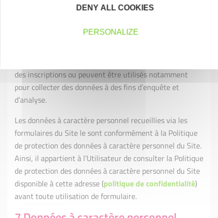
ligne par l’Utilisateur. Lors de cette collecte, le caractère
DENY ALL COOKIES
facultatif ou obligatoire des réponses sera mentionné au
sein du formulaire.
PERSONALIZE
Les formulaires sont notamment utilisés pour gérer
principalement des demandes de contact, d’information,
des inscriptions ou peuvent être utilisés notamment
pour collecter des données à des fins d’enquête et
d’analyse.
Les données à caractère personnel recueillies via les
formulaires du Site le sont conformément à la Politique
de protection des données à caractère personnel du Site.
Ainsi, il appartient à l’Utilisateur de consulter la Politique
de protection des données à caractère personnel du Site
disponible à cette adresse (
politique de confidentialité
)
avant toute utilisation de formulaire.
7 Données à caractère personnel