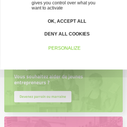
gives you control over what you
want to activate
Accompagnement
Nous les avons accompagnés dans leur
OK, ACCEPT ALL
projet entrepreneurial
DENY ALL COOKIES
Découvrez qui ils sont !
PERSONALIZE
Parrainage
Vous souhaitez aider de jeunes
entrepreneurs ?
Devenez parrain ou marraine