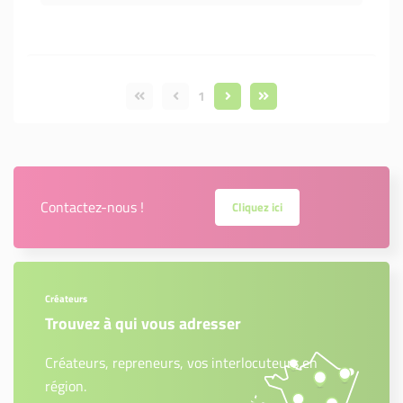
1
Contactez-nous !
Cliquez ici
Créateurs
Trouvez à qui vous adresser
Créateurs, repreneurs, vos interlocuteurs en
région.